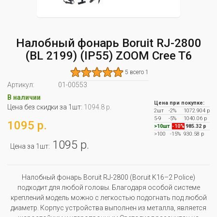
Налобный фонарь Boruit RJ-2800
(BL 2199) (IP55) ZOOM Cree T6
5 всего 1
Артикул:
01-00553
В наличии
Цена при покупке:
Цена без скидки за 1шт:
1094.8 р.
2шт
-2%
1072.904 р
5-9
-5%
1040.06 р
1095 р.
>10шт
-10%
985.32 р
>100
-15%
930.58 р
1095 р.
Цена за 1шт:
Налобный фонарь Boruit RJ-2800 (Boruit K16–2 Police)
подходит для любой головы. Благодаря особой системе
креплений модель можно с легкостью подогнать под любой
диаметр. Корпус устройства выполнен из металла, является