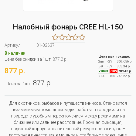
Налобный фонарь CREE HL-150
Артикул:
01-02637
В наличии
Цена при покупке:
Цена без скидки за 1шт:
877.2 р.
2шт
-2%
859.656 р
5-9
-5%
833.34 р
877 р.
>10шт
-10%
789.48 р
>100
-15%
745.62 р
877 р.
Цена за 1шт:
Для охотников, рыбаков и путешественников. Становится
незаменимым помощником для работы, в городе или на
природе, с удобным переключением между режимами на
ближнее или дальнее расстояние. Прочная фиксация,
надежный корпус и значительный ресурс светодиодов –
доступная инвестиция в мощное и стабильное освещение.