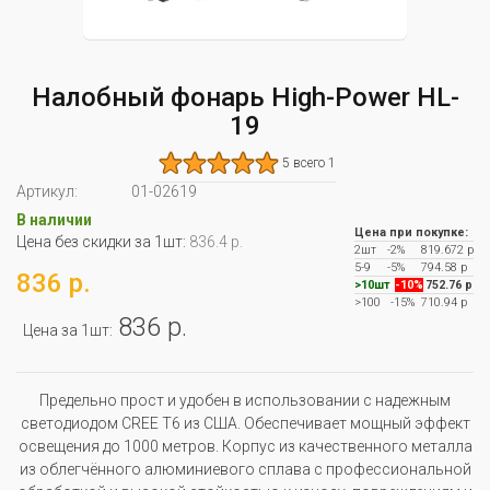
Налобный фонарь High-Power HL-
19
5 всего 1
Артикул:
01-02619
В наличии
Цена при покупке:
Цена без скидки за 1шт:
836.4 р.
2шт
-2%
819.672 р
5-9
-5%
794.58 р
836 р.
>10шт
-10%
752.76 р
>100
-15%
710.94 р
836 р.
Цена за 1шт:
Предельно прост и удобен в использовании с надежным
светодиодом CREE T6 из США. Обеспечивает мощный эффект
освещения до 1000 метров. Корпус из качественного металла
из облегчённого алюминиевого сплава с профессиональной