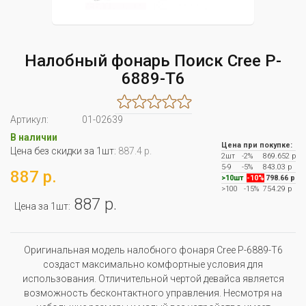
Налобный фонарь Поиск Сree P-
6889-T6
Артикул:
01-02639
В наличии
Цена при покупке:
Цена без скидки за 1шт:
887.4 р.
2шт
-2%
869.652 р
5-9
-5%
843.03 р
887 р.
>10шт
-10%
798.66 р
>100
-15%
754.29 р
887 р.
Цена за 1шт:
Оригинальная модель налобного фонаря Сree P-6889-T6
создаст максимально комфортные условия для
использования. Отличительной чертой девайса является
возможность бесконтактного управления. Несмотря на