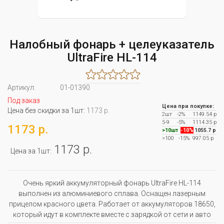
Налобный фонарь + целеуказатель
UltraFire HL-114
Артикул:
01-01390
Под заказ
Цена при покупке:
Цена без скидки за 1шт:
1173 р.
2шт
-2%
1149.54 р
5-9
-5%
1114.35 р
1173 р.
>10шт
-10%
1055.7 р
>100
-15%
997.05 р
1173 р.
Цена за 1шт:
Очень яркий аккумуляторный фонарь UltraFire HL-114
выполнен из алюминиевого сплава. Оснащен лазерным
прицелом красного цвета. Работает от аккумуляторов 18650,
который идут в комплекте вместе с зарядкой от сети и авто