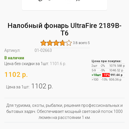
Налобный фонарь UltraFire 2189B-
T6
3.8 всего 5
Артикул:
01-02663
В наличии
Цена при покупке:
Цена без скидки за 1шт:
1101.6 р.
2шт
-2%
1079.568 р
5-9
-5%
1046.52 р
1102 р.
>10шт
-10%
991.44 р
>100
-15%
936.36 р
1102 р.
Цена за 1шт:
Для туризма, охоты, рыбалки, решения профессиональных и
бытовых задач. Обеспечивает мощный световой поток 1000
люмен на расстоянии 1 км.