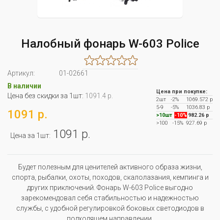
Налобный фонарь W-603 Police
Артикул:
01-02661
В наличии
Цена при покупке:
Цена без скидки за 1шт:
1091.4 р.
2шт
-2%
1069.572 р
5-9
-5%
1036.83 р
1091 р.
>10шт
-10%
982.26 р
>100
-15%
927.69 р
1091 р.
Цена за 1шт:
Будет полезным для ценителей активного образа жизни,
спорта, рыбалки, охоты, походов, скалолазания, кемпинга и
других приключений. Фонарь W-603 Police выгодно
зарекомендовал себя стабильностью и надежностью
службы, с удобной регулировкой боковых светодиодов в
подходящем направлении.