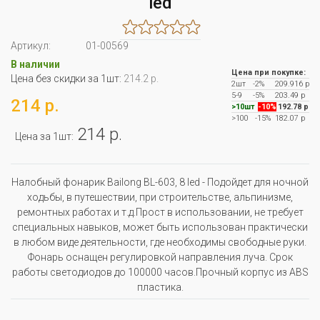
led
Артикул:
01-00569
В наличии
Цена при покупке:
Цена без скидки за 1шт:
214.2 р.
2шт
-2%
209.916 р
5-9
-5%
203.49 р
214 р.
>10шт
-10%
192.78 р
>100
-15%
182.07 р
214 р.
Цена за 1шт:
Налобный фонарик Bailong BL-603, 8 led - Подойдет для ночной
ходьбы, в путешествии, при строительстве, альпинизме,
ремонтных работах и т.д.Прост в использовании, не требует
специальных навыков, может быть использован практически
в любом виде деятельности, где необходимы свободные руки.
Фонарь оснащен регулировкой направления луча. Срок
работы светодиодов до 100000 часов.Прочный корпус из ABS
пластика.