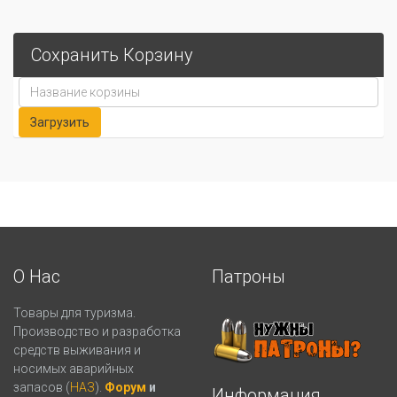
Сохранить Корзину
О Нас
Патроны
Товары для туризма.
Производство и разработка
средств выживания и
носимых аварийных
запасов (
НАЗ
).
Форум
и
Информация