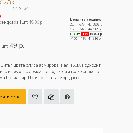
24-2634
з
Цена при покупке:
 скидки за 1шт:
48.96 р.
2шт
-2%
47.9808 р
5-9
-5%
46.512 р
>10шт
-10%
44.064 р
>100
-15%
41.616 р
49 р.
 1шт:
 шитья цвета олива армированная. 150м. Подходит
ива и ремонта армейской одежды и гражданского
а.Полиэфир. Прочность выше среднего.
мить меня