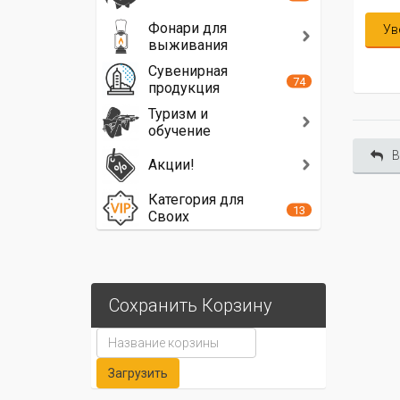
Фонари для
Ув
выживания
Сувенирная
74
продукция
Туризм и
обучение
В
Акции!
Категория для
13
Своих
Сохранить Корзину