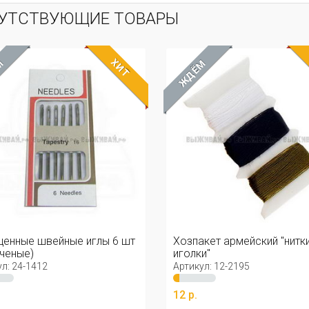
УТСТВУЮЩИЕ ТОВАРЫ
ХИТ
М
ЖДЁМ
енные швейные иглы 6 шт
Хозпакет армейский "нитки
ченые)
иголки"
л: 24-1412
Артикул: 12-2195
12 р.