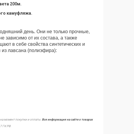
вета 200м.
ого камуфляжа.
одняшний день. Они не только прочные,
е зависимо от их состава, а также
щают в себе свойства синтетических и
 из лавсана (полиэфира):
 на момент покупки и оплаты.
Вся информация на сайте о товарах
7 ГК РФ.