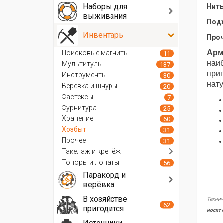
Наборы для
Нить
выживания
Подх
Инвентарь
Проч
Арм
Поисковые магниты
11
наиб
Мультитулы
137
приг
Инструменты
30
нату
Веревка и шнуры
20
Фастексы
7
Фурнитура
25
Хранение
60
Хозбыт
31
Прочее
31
Такелаж и крепёж
Топоры и лопаты
56
Паракорд и
верёвка
В хозяйстве
Технич
62
пригодится
носит 
Источники