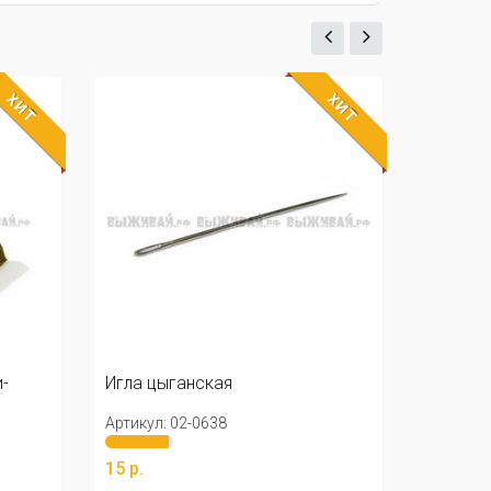
ХИТ
ХИТ
-
Игла цыганская
Набор о
Артикул: 02-0638
Артикул:
15 р.
153 р.