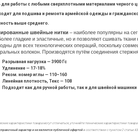
 для работы с любыми сверхплотными материалами черного
ц
одит для подшива и ремонта армейской одежды
и гражданск
ность выше среднего.
ированные швейные нитки
– наиболее популярны на сег
олее гладкие и эластичные, но и позволяют сшивать ткани н
одны для всех технологических операций, поскольку совме
ральных волокон. Производятся путём соединения стержня
Разрывная нагрузка — 3900 Гс
Удлинение — 17-18%
Реком. номер иглы — 110–160
Линейная плотность, Текс — 108
Подходит как для ручной работы, так и для швейной машинки
еские характеристики товара могут отличаться, уточняйте технические характеристики товара
справочный характер и не является публичной офертой
в соответствии с пунктом 2 статьи 43