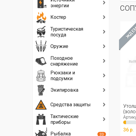
энергии
СОП
Костер
ЖДЁ
Туристическая
посуда
Оружие
Походное
снаряжение
Рюкзаки и
подсумки
Экипировка
Средства защиты
Утолщ
(золо
Тактические
Артику
приборы
36 р.
Рыбалка
33