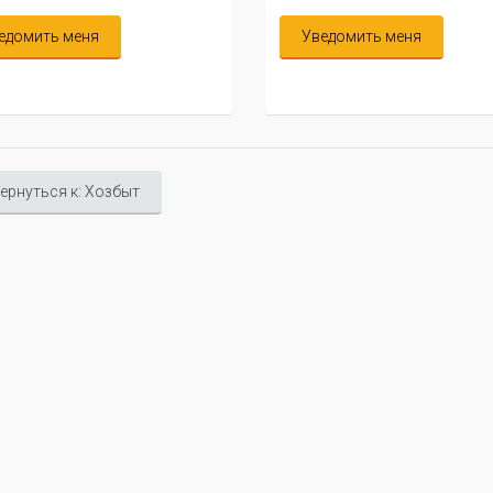
едомить меня
Уведомить меня
ернуться к: Хозбыт