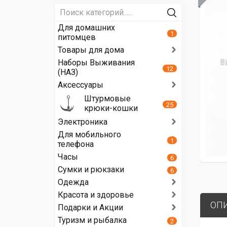
Для домашних
1
питомцев
Товары для дома
Наборы Выживания
12
(НАЗ)
Аксессуары
Штурмовые
25
крюки-кошки
Электроника
Для мобильного
1
телефона
Часы
6
Сумки и рюкзаки
6
Одежда
Красота и здоровье
ОП
Подарки и Акции
Туризм и рыбалка
2