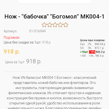
Нож - "бабочка" "Богомол" MK004-1
Артикул:
01-016944
Под заказ
Цена при покупке:
Цена без скидки за 1шт:
918 р.
2шт
-2%
899.64 р
5-9
-5%
872.1 р
918 р.
>10шт
-10%
826.2 р
>100
-15%
780.3 р
918 р.
Цена за 1шт:
Нож VN балисонг MK004-1 Богомол - классический
представитель ножей-бабочек или флипперов. Это
инструменты, повторяющие дизайн знаменитых
филиппинских клинков. Их отличает простая и надежная
конструкция без пружин и кнопок, возможность быстрого
открытия одной рукой, удобство использования в роли
универсального ножа. Благодаря продуманному дизайну