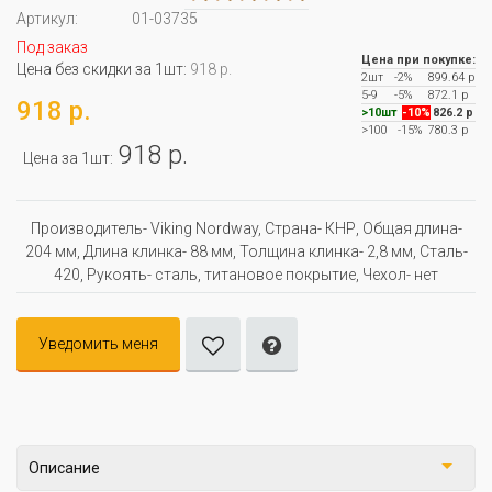
Артикул:
01-03735
Под заказ
Цена при покупке:
Цена без скидки за 1шт:
918 р.
2шт
-2%
899.64 р
5-9
-5%
872.1 р
918 р.
>10шт
-10%
826.2 р
>100
-15%
780.3 р
918 р.
Цена за 1шт:
Производитель- Viking Nordway, Страна- КНР, Oбщая длина-
204 мм, Длина клинка- 88 мм, Толщина клинка- 2,8 мм, Сталь-
420, Рукоять- сталь, титановое покрытие, Чехол- нет
Уведомить меня
Описание