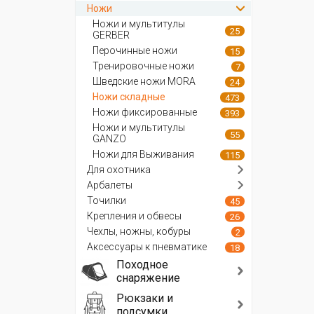
Ножи
Ножи и мультитулы
25
GERBER
Перочинные ножи
15
Тренировочные ножи
7
Шведские ножи MORA
24
Ножи складные
473
Ножи фиксированные
393
Ножи и мультитулы
55
GANZO
Ножи для Выживания
115
Для охотника
Арбалеты
Точилки
45
Крепления и обвесы
26
Чехлы, ножны, кобуры
2
Аксессуары к пневматике
18
Походное
снаряжение
Рюкзаки и
подсумки