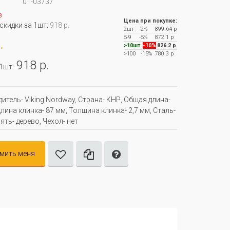
01-03737
з
Цена при покупке:
 скидки за 1шт:
918 р.
2шт
-2%
899.64 р
5-9
-5%
872.1 р
.
>10шт
-10%
826.2 р
>100
-15%
780.3 р
918 р.
 1шт:
итель- Viking Nordway, Страна- КНР, Oбщая длина-
лина клинка- 87 мм, Толщина клинка- 2,7 мм, Сталь-
ять- дерево, Чехол- нет
мить меня