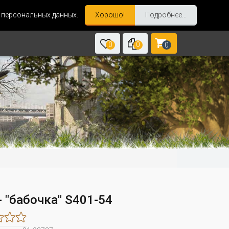
и персональных данных.
Хорошо!
Подробнее...
0
0
0
 "бабочка" S401-54