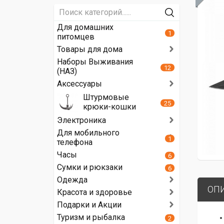
Для домашних
1
питомцев
Товары для дома
Наборы Выживания
12
(НАЗ)
Аксессуары
Штурмовые
25
крюки-кошки
Электроника
Для мобильного
1
телефона
Часы
6
Сумки и рюкзаки
6
Одежда
ОП
Красота и здоровье
Подарки и Акции
Туризм и рыбалка
2