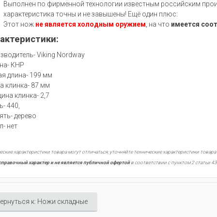
Выполнен по фирменной технологии известным российским произ
характеристика точны и не завышены! Ещё один плюс:
Этот нож
не является холодным оружием
, на что
имеется соо
актеристики:
зводитель- Viking Nordway
на- КНР
я длина- 199 мм
а клинка- 87 мм
ина клинка- 2,7
ь- 440,
ять- дерево
л- нет
еские характеристики товара могут отличаться, уточняйте технические характеристики товара
справочный характер и не является публичной офертой
в соответствии с пунктом 2 статьи 43
ернуться к: Ножи складные