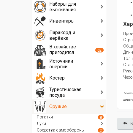
Наборы для
выживания
Инвентарь
Хар
Паракорд и
Прои
верёвка
Стра
Oбща
В хозяйстве
62
пригодится
Длин
Толщ
Источники
Стал
энергии
Руко
Чехо
Костер
Туристическая
Технич
посуда
носит 
Оружие
Рогатки
8
Луки
В
Средства самообороны
2