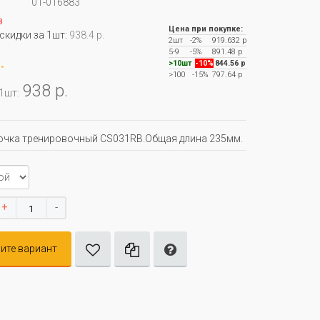
01-016883
з
Цена при покупке:
 скидки за 1шт:
938.4 р.
2шт
-2%
919.632 р
5-9
-5%
891.48 р
.
>10шт
-10%
844.56 р
>100
-15%
797.64 р
938 р.
 1шт:
очка тренировочный CS031RB.Общая длина 235мм.
+
-
ите вариант