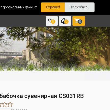
и персональных данных.
Хорошо!
Подробнее...
0
0
0
бабочка сувенирная CS031RB