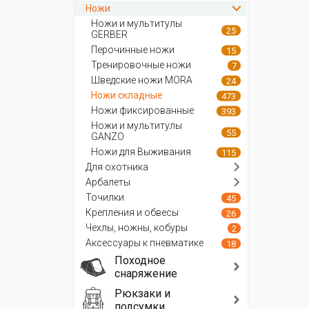
Ножи
Ножи и мультитулы
25
GERBER
Перочинные ножи
15
Тренировочные ножи
7
Шведские ножи MORA
24
Ножи складные
473
Ножи фиксированные
393
Ножи и мультитулы
55
GANZO
Ножи для Выживания
115
Для охотника
Арбалеты
Точилки
45
Крепления и обвесы
26
Чехлы, ножны, кобуры
2
Аксессуары к пневматике
18
Походное
снаряжение
Рюкзаки и
подсумки