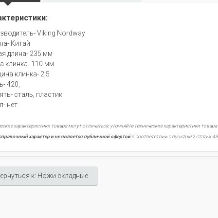
актеристики:
зводитель- Viking Nordway
на- Китай
я длина- 235 мм
а клинка- 110 мм
ина клинка- 2,5
ь- 420,
ять- сталь, пластик
л- нет
еские характеристики товара могут отличаться, уточняйте технические характеристики товара
справочный характер и не является публичной офертой
в соответствии с пунктом 2 статьи 43
ернуться к: Ножи складные