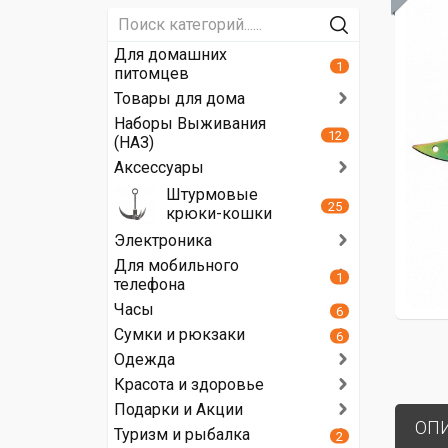
Для домашних
1
питомцев
Товары для дома
Наборы Выживания
12
(НАЗ)
Аксессуары
Штурмовые
25
крюки-кошки
Электроника
Для мобильного
1
телефона
Часы
6
Сумки и рюкзаки
6
Одежда
Красота и здоровье
Подарки и Акции
ОП
Туризм и рыбалка
2