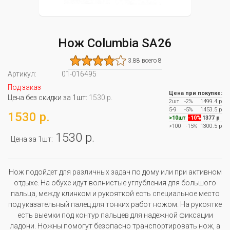
Нож Columbia SA26
3.88 всего 8
Артикул:
01-016495
Под заказ
Цена при покупке:
Цена без скидки за 1шт:
1530 р.
2шт
-2%
1499.4 р
5-9
-5%
1453.5 р
1530 р.
>10шт
-10%
1377 р
>100
-15%
1300.5 р
1530 р.
Цена за 1шт:
Нож подойдет для различных задач по дому или при активном
отдыхе. На обухе идут волнистые углубления для большого
пальца, между клинком и рукояткой есть специальное место
под указательный палец для тонких работ ножом. На рукоятке
есть выемки под контур пальцев для надежной фиксации
ладони. Ножны помогут безопасно транспортировать нож, а