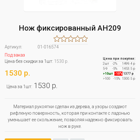
Нож фиксированный AH209
Артикул:
01-016574
Под заказ
Цена при покупке:
Цена без скидки за 1шт:
1530 р.
2шт
-2%
1499.4 р
5-9
-5%
1453.5 р
1530 р.
>10шт
-10%
1377 р
>100
-15%
1300.5 р
1530 р.
Цена за 1шт:
Материал рукоятки сделан из дерева, а узоры создают
рифленую поверхность, которая при контакте с ладонью
уменьшает ее скольжение, позволяя надежно фиксировать
нож в руке.