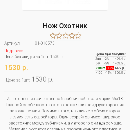
Нож Охотник
Артикул:
01-016573
Под заказ
Цена при покупке:
Цена без скидки за 1шт:
1530 р.
2шт
-2%
1499.4 р
5-9
-5%
1453.5 р
1530 р.
>10шт
-10%
1377 р
>100
-15%
1300.5 р
1530 р.
Цена за 1шт:
Изготовлен из качественной фабричной стали марки 65х13.
Главной особенностью этого ножа является двухсторонняя
заточка лезвия. Помимо этого, на клинке с обеих сторон
лезвия есть серрейторы. Один серрейтор имеет широкое
расстояние между зубчиками, а у второго они вдвое чаще.
Материал рукоятки сделан из прорезиненного пластика, а