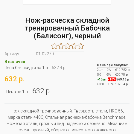
Нож-расческа складной
тренировачный Бабочка
(Балисонг), черный
Артикул:
01-02270
В наличии
Цена при покупке:
Цена без скидки за 1шт:
632.4 р.
2шт
-2%
619.752 р
5-9
-5%
600.78 р
632 р.
>10шт
-10%
569.16 р
>100
-15%
537.54 р
632 р.
Цена за 1шт:
Нож складной тренировочный. Твёрдость стали, HRC 56,
марка стали 440C, Стальная расческа-бабочка Benchmade.
Ножевая сталь, грозный вид, надёжно и серьёзно! Механизм
очень прочный, сборка от известного ножевого