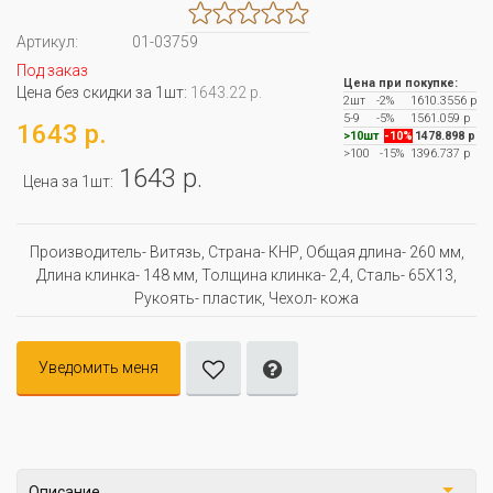
Артикул:
01-03759
Под заказ
Цена при покупке:
Цена без скидки за 1шт:
1643.22 р.
2шт
-2%
1610.3556 р
5-9
-5%
1561.059 р
1643 р.
>10шт
-10%
1478.898 р
>100
-15%
1396.737 р
1643 р.
Цена за 1шт:
Производитель- Витязь, Страна- КНР, Oбщая длина- 260 мм,
Длина клинка- 148 мм, Толщина клинка- 2,4, Сталь- 65Х13,
Рукоять- пластик, Чехол- кожа
Уведомить меня
Описание