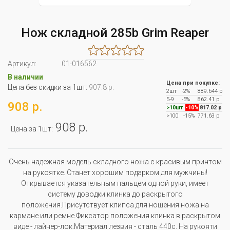
Нож складной 285b Grim Reaper
Артикул:
01-016562
В наличии
Цена при покупке:
Цена без скидки за 1шт:
907.8 р.
2шт
-2%
889.644 р
5-9
-5%
862.41 р
908 р.
>10шт
-10%
817.02 р
>100
-15%
771.63 р
908 р.
Цена за 1шт:
Очень надежная модель складного ножа с красивым принтом
на рукоятке. Станет хорошим подарком для мужчины!
Открывается указательным пальцем одной руки, имеет
систему доводки клинка до раскрытого
положения.Присутствует клипса для ношения ножа на
кармане или ремне.Фиксатор положения клинка в раскрытом
виде - лайнер-лок.Материал лезвия - сталь 440с. На рукояти