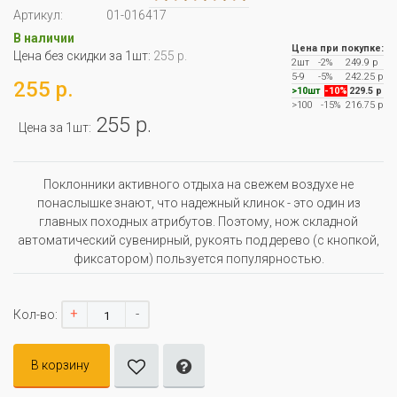
Артикул:
01-016417
В наличии
Цена при покупке:
Цена без скидки за 1шт:
255 р.
2шт
-2%
249.9 р
5-9
-5%
242.25 р
255 р.
>10шт
-10%
229.5 р
>100
-15%
216.75 р
255 р.
Цена за 1шт:
Поклонники активного отдыха на свежем воздухе не
понаслышке знают, что надежный клинок - это один из
главных походных атрибутов. Поэтому, нож складной
автоматический сувенирный, рукоять под дерево (с кнопкой,
фиксатором) пользуется популярностью.
+
-
Кол-во:
В корзину