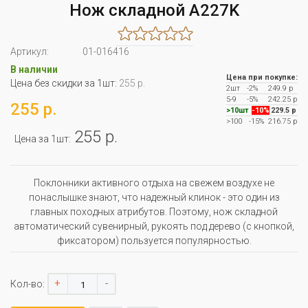
Нож складной A227K
Артикул:
01-016416
В наличии
Цена при покупке:
Цена без скидки за 1шт:
255 р.
2шт
-2%
249.9 р
5-9
-5%
242.25 р
255 р.
>10шт
-10%
229.5 р
>100
-15%
216.75 р
255 р.
Цена за 1шт:
Поклонники активного отдыха на свежем воздухе не
понаслышке знают, что надежный клинок - это один из
главных походных атрибутов. Поэтому, нож складной
автоматический сувенирный, рукоять под дерево (с кнопкой,
фиксатором) пользуется популярностью.
+
-
Кол-во: