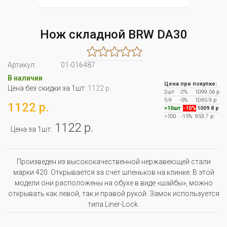
Нож складной BRW DA30
Артикул:
01-016487
В наличии
Цена при покупке:
Цена без скидки за 1шт:
1122 р.
2шт
-2%
1099.56 р
5-9
-5%
1065.9 р
1122 р.
>10шт
-10%
1009.8 р
>100
-15%
953.7 р
1122 р.
Цена за 1шт:
Произведен из высококачественной нержавеющей стали
марки 420. Открывается за счет шпеньков на клинке. В этой
модели они расположены на обухе в виде «шайбы», можно
открывать как левой, так и правой рукой. Замок используется
типа Liner-Lock.