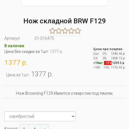
Нож складной BRW F129
Артикул:
01-016475
В наличии
Цена при покупке:
Цена без скидки за 1шт:
1377 р.
2шт
-2%
1349.46 р
5-9
-5%
1308.15 р
1377 р.
>10шт
-10%
1239.3 р
>100
-15%
1170.45 р
1377 р.
Цена за 1шт:
Нож Browning F129.Имеется отверстие под темляк.
+
-
Кол-во: