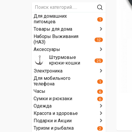
Для домашних
1
питомцев
Товары для дома
Наборы Выживания
12
(НАЗ)
Аксессуары
Штурмовые
25
крюки-кошки
Электроника
Для мобильного
1
телефона
Часы
6
Сумки и рюкзаки
6
Одежда
Красота и здоровье
Подарки и Акции
Туризм и рыбалка
2