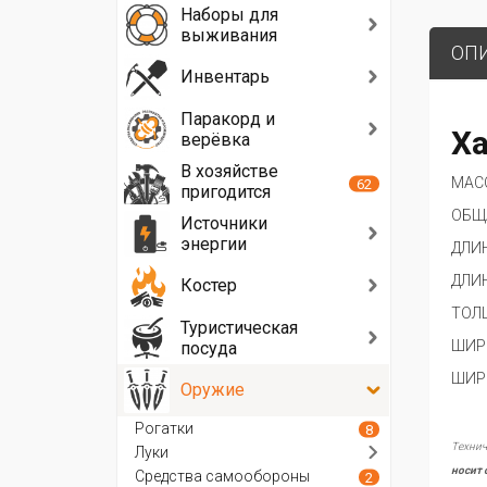
Наборы для
выживания
ОП
Инвентарь
Паракорд и
Ха
верёвка
В хозяйстве
МАСС
62
пригодится
ОБЩА
Источники
энергии
ДЛИН
ДЛИН
Костер
ТОЛЩ
Туристическая
ШИРИ
посуда
ШИРИ
Оружие
Рогатки
8
Технич
Луки
носит 
Средства самообороны
2