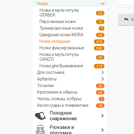
Ножи
Ножи и мультитулы
25
GERBER
В
Перочинные ножи
15
Тренировочные ножи
7
Шведские ножи MORA
24
Ножи складные
473
Ножи фиксированные
393
Ножи и мультитулы
55
GANZO
Ножи для Выживания
115
Для охотника
Арбалеты
Точилки
45
Крепления и обвесы
26
Чехлы, ножны, кобуры
2
Аксессуары к пневматике
18
Походное
снаряжение
Рюкзаки и
подсумки