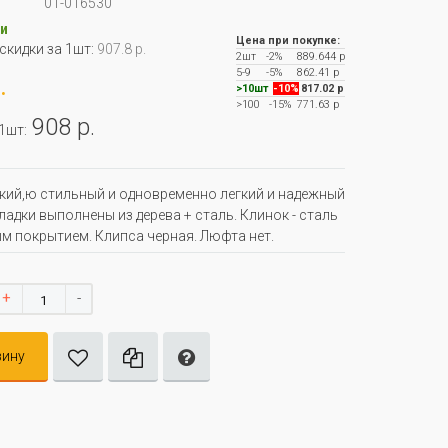
01-016530
и
Цена при покупке:
 скидки за 1шт:
907.8 р.
2шт
-2%
889.644 р
5-9
-5%
862.41 р
.
>10шт
-10%
817.02 р
>100
-15%
771.63 р
908 р.
 1шт:
кий,ю стильный и одновременно легкий и надежный
ладки выполнены из дерева + сталь. Клинок - сталь
м покрытием. Клипса черная. Люфта нет.
+
-
зину