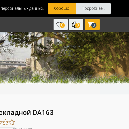
и персональных данных.
Хорошо!
Подробнее...
0
0
0
складной DA163