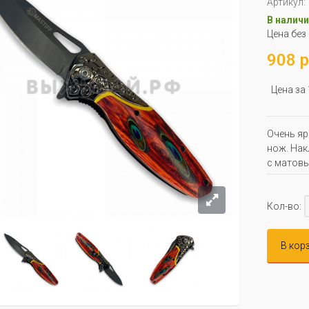
Артикул:
В наличи
Цена без
908 р
Цена за
Очень яр
нож. Нак
с матовы
Кол-во:
В кор