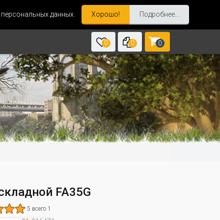
и персональных данных.
Хорошо!
Подробнее...
0
0
0
складной FA35G
5 всего 1