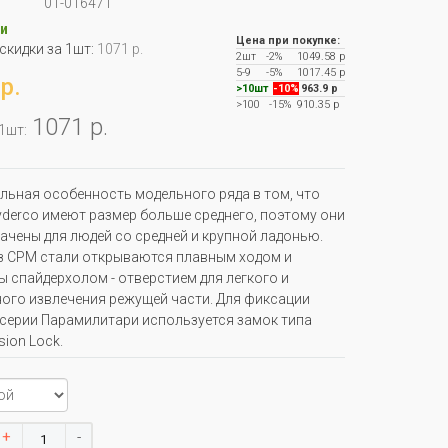
01-016471
и
Цена при покупке:
 скидки за 1шт:
1071 р.
2шт
-2%
1049.58 р
5-9
-5%
1017.45 р
р.
>10шт
-10%
963.9 р
>100
-15%
910.35 р
1071 р.
 1шт:
льная особенность модельного ряда в том, что
derco имеют размер больше среднего, поэтому они
ачены для людей со средней и крупной ладонью.
з CPM стали открываются плавным ходом и
 спайдерхолом - отверстием для легкого и
ого извлечения режущей части. Для фиксации
 серии Парамилитари используется замок типа
ion Lock.
+
-