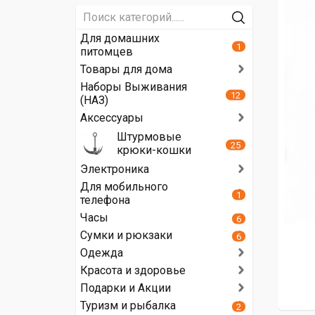
Для домашних
1
питомцев
Товары для дома
Наборы Выживания
12
(НАЗ)
Аксессуары
Штурмовые
25
крюки-кошки
Электроника
Для мобильного
1
телефона
Часы
6
Сумки и рюкзаки
6
Одежда
Красота и здоровье
Подарки и Акции
Туризм и рыбалка
2