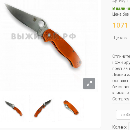
Артикул:
В наличи
Цена без
1071 
Цена за
Отличите
ножи Spy
предназн
Лезвия и
оснащены
безопасн
клинка в
Compress
Кол-во: