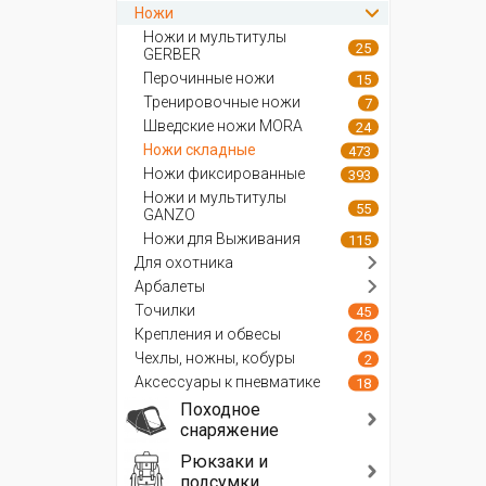
Ножи
Ножи и мультитулы
25
GERBER
Перочинные ножи
15
Тренировочные ножи
7
Шведские ножи MORA
24
Ножи складные
473
Ножи фиксированные
393
Ножи и мультитулы
55
GANZO
Ножи для Выживания
115
Для охотника
Арбалеты
Точилки
45
Крепления и обвесы
26
Чехлы, ножны, кобуры
2
Аксессуары к пневматике
18
Походное
снаряжение
Рюкзаки и
подсумки