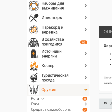
Наборы для
выживания
Инвентарь
Паракорд и
ОП
верёвка
В хозяйстве
62
пригодится
Хар
Источники
энергии
Костер
Туристическая
Технич
посуда
носит 
Оружие
Рогатки
8
В
Луки
Средства самообороны
2