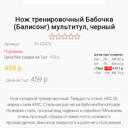
Нож тренировочный Бабочка
(Балисонг) мультитул, черный
Артикул:
01-02476
Под заказ
Цена при покупке:
Цена без скидки за 1шт:
459 р.
2шт
-2%
449.82 р
5-9
-5%
436.05 р
459 р.
>10шт
-10%
413.1 р
>100
-15%
390.15 р
459 р.
Цена за 1шт:
Нож складной тренировочный. Твёрдость стали, HRC 56,
марка стали 440C, Стальная расческа-бабочка Benchmade.
Ножевая сталь, грозный вид, надёжно и серьёзно! Механизм
очень прочный, сборка от известного ножевого
производителя. Фиксатор закрытого и рабочего положения.