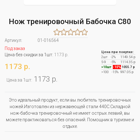
Нож тренировочный Бабочка C80
Артикул:
01-016564
Под заказ
Цена при покупке:
Цена без скидки за 1шт:
1173 р.
2шт
-2%
1149.54 р
5-9
-5%
1114.35 р
1173 р.
>10шт
-10%
1055.7 р
>100
-15%
997.05 р
1173 р.
Цена за 1шт:
Это идеальный продукт, если вы любитель тренировочных
ножей.Изготовлен из нержавеющей стали 440C.Складной
нож-бабочка тренировочный не имеет острых лезвий, вы
можете практиковаться без опасений. Помощник в туризме и
отдыхе.