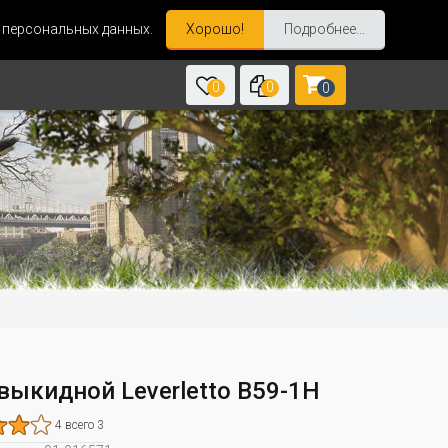
и персональных данных.
Хорошо!
Подробнее...
0
0
0
выкидной Leverletto B59-1H
4 всего 3