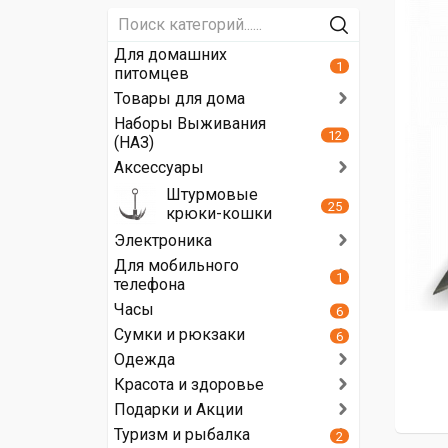
Для домашних
1
питомцев
Товары для дома
Наборы Выживания
12
(НАЗ)
Аксессуары
Штурмовые
25
крюки-кошки
Электроника
Для мобильного
1
телефона
Часы
6
Сумки и рюкзаки
6
Одежда
Красота и здоровье
Подарки и Акции
Туризм и рыбалка
2