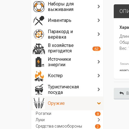
Наборы для
выживания
ОП
Инвентарь
Хара
Паракорд и
Длин
верёвка
Обща
В хозяйстве
Вес: 
62
пригодится
Источники
энергии
Технич
носит 
Костер
Туристическая
посуда
В
Оружие
Рогатки
8
Луки
Средства самообороны
2