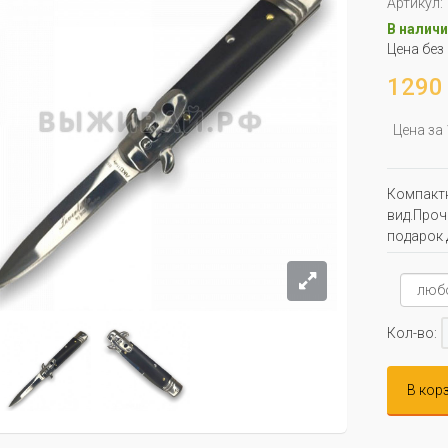
Артикул:
В наличи
Цена без
1290 
Цена за
Компактн
вид.Проч
подарок 
Кол-во:
В кор