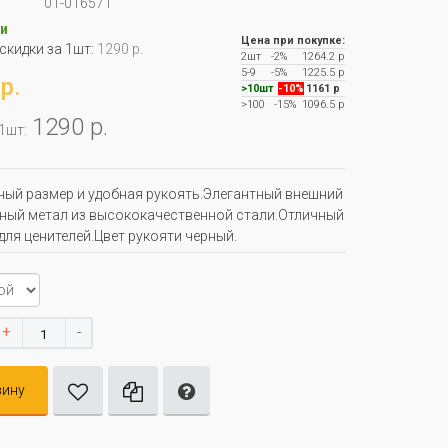
01-016571
и
Цена при покупке:
 скидки за 1шт:
1290 р.
2шт
-2%
1264.2 р
5-9
-5%
1225.5 р
р.
>10шт
-10%
1161 р
>100
-15%
1096.5 р
1290 р.
 1шт:
ый размер и удобная рукоять.Элегантный внешний
ный метал из высококачественной стали.Отличный
для ценителей.Цвет рукояти черный.
+
-
зину