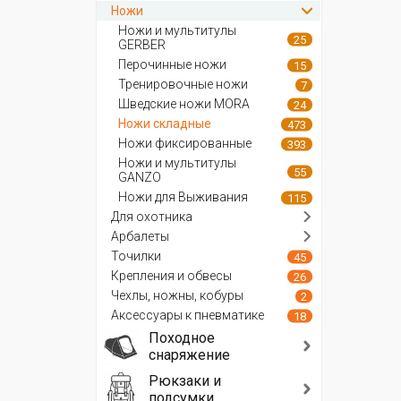
Ножи
Ножи и мультитулы
25
GERBER
Перочинные ножи
15
Тренировочные ножи
7
Шведские ножи MORA
24
Ножи складные
473
Ножи фиксированные
393
Ножи и мультитулы
55
GANZO
Ножи для Выживания
115
Для охотника
Арбалеты
Точилки
45
Крепления и обвесы
26
Чехлы, ножны, кобуры
2
Аксессуары к пневматике
18
Походное
снаряжение
Рюкзаки и
подсумки