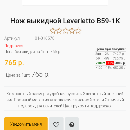
Нож выкидной Leverletto B59-1K
Артикул:
01-016570
Под заказ
Цена при покупке:
Цена без скидки за 1шт:
765 р.
2шт
-2%
749.7 р
5-9
-5%
726.75 р
765 р.
>10шт
-10%
688.5 р
>100
-15%
650.25 р
765 р.
Цена за 1шт:
Компактный размер и удобная рукоять.Элегантный внешний
вид.Прочный метал из высококачественной стали.Отличный
подарок для ценителей.Цвет рукояти под дерево.
Уведомить меня