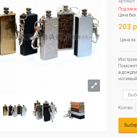
Артикул:
Под зака
Цена без
203 р
Цена за
Инструме
Поможет 
в дождли
носимый
Кол-во:
Выбер