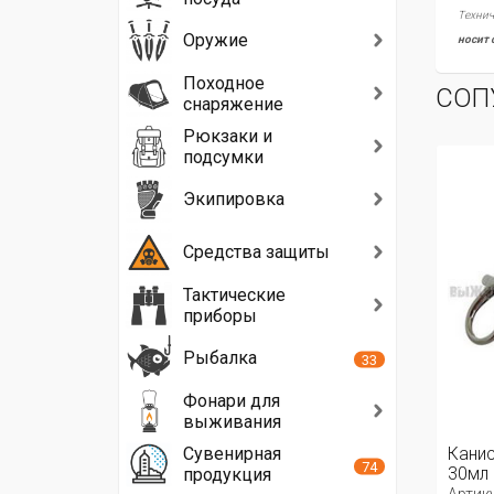
Технич
Оружие
носит 
Походное
СОП
снаряжение
Рюкзаки и
подсумки
Экипировка
Средства защиты
Тактические
приборы
Рыбалка
33
Фонари для
выживания
Сувенирная
Канис
74
30мл
продукция