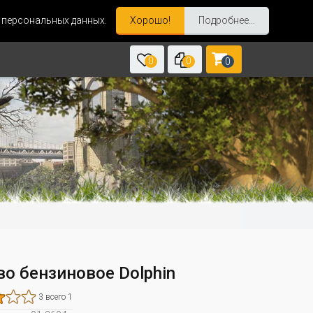
и персональных данных.
Хорошо!
Подробнее...
0
0
0
во бензиновое Dolphin
3 всего 1