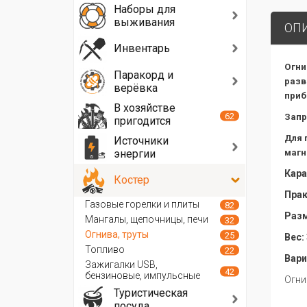
Наборы для
выживания
ОП
Инвентарь
Огни
Паракорд и
разв
верёвка
приб
В хозяйстве
62
Запр
пригодится
Для 
Источники
энергии
магн
Кара
Костер
Прак
Газовые горелки и плиты
82
Разм
Мангалы, щепочницы, печи
32
Огнива, труты
25
Вес: 
Топливо
22
Вари
Зажигалки USB,
42
бензиновые, импульсные
Огн
Туристическая
посуда