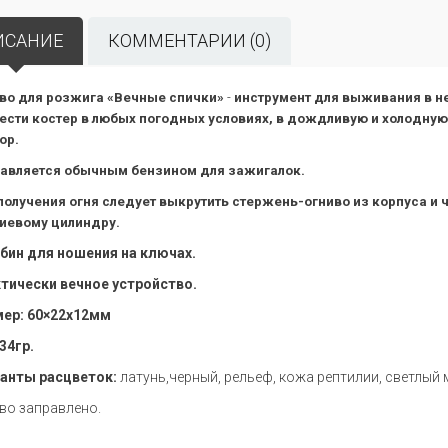
ИСАНИЕ
КОММЕНТАРИИ (0)
во для розжига «Вечные спички»
-
инструмент для выживания в н
ести костер в любых погодных условиях, в дождливую и холодную
ор.
авляется обычным бензином для зажигалок.
получения огня следует выкрутить стержень-огниво из корпуса и 
иевому цилиндру.
бин для ношения на ключах.
тически вечное устройство.
ер: 60×22х12мм
34гр.
анты расцветок:
латунь,черный, рельеф, кожа рептилии, светлый 
иво
заправлено.