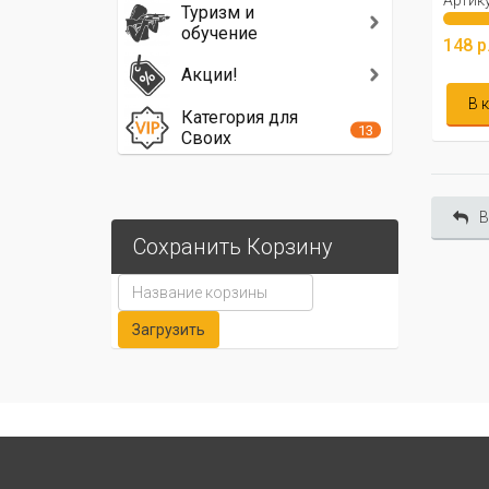
Артику
Туризм и
обучение
148 р
Акции!
В 
Категория для
13
Своих
В
Сохранить Корзину