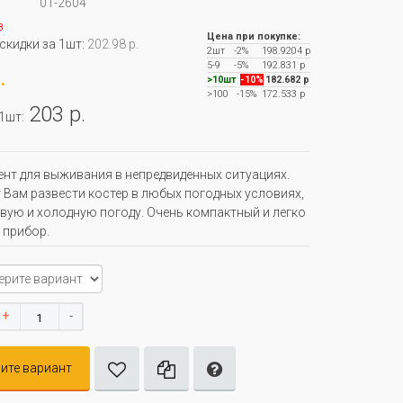
01-2604
з
Цена при покупке:
 скидки за 1шт:
202.98 р.
2шт
-2%
198.9204 р
5-9
-5%
192.831 р
.
>10шт
-10%
182.682 р
>100
-15%
172.533 р
203 р.
 1шт:
нт для выживания в непредвиденных ситуациях.
Вам развести костер в любых погодных условиях,
вую и холодную погоду. Очень компактный и легко
 прибор.
+
-
ите вариант