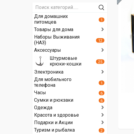
Для домашних
1
питомцев
Товары для дома
Наборы Выживания
12
(НАЗ)
Аксессуары
Штурмовые
25
крюки-кошки
Электроника
Для мобильного
1
телефона
Часы
6
Сумки и рюкзаки
6
Одежда
Красота и здоровье
Подарки и Акции
Туризм и рыбалка
2