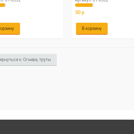
л: 01-0532
Артикул: 01-0562
.
50 р.
корзину
В корзину
ернуться к: Огнива, труты