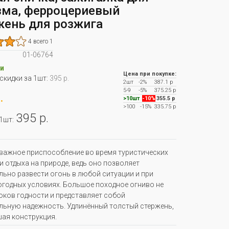
зма, ферроцериевый
жень для розжига
4 всего 1
01-06764
и
Цена при покупке:
 скидки за 1шт:
395 р.
2шт
-2%
387.1 р
5-9
-5%
375.25 р
.
>10шт
-10%
355.5 р
>100
-15%
335.75 р
395 р.
 1шт:
 важное приспособление во время туристических
и отдыха на природе, ведь оно позволяет
ьно развести огонь в любой ситуации и при
годных условиях. Большое походное огниво не
оков годности и представляет собой
ьную надежность. Удлинённый толстый стержень,
ая конструкция.