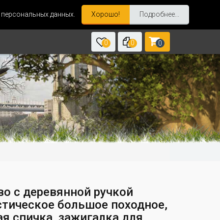
и персональных данных.
Хорошо!
Подробнее...
0
0
0
во с деревянной ручкой
стическое большое походное,
ая спичка, зажигалка для