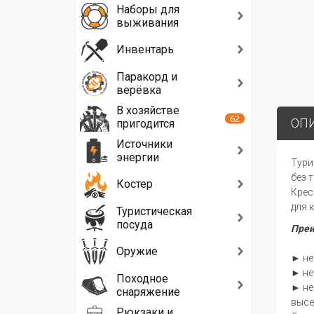
Наборы для
выживания
Инвентарь
Паракорд и
верёвка
В хозяйстве
62
ОП
пригодится
Источники
энергии
Тури
без 
Костер
Крес
для 
Туристическая
посуда
Пре
Оружие
► не
► не
Походное
► не
снаряжение
высе
Рюкзаки и