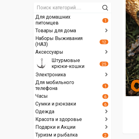
Для домашних
1
питомцев
Товары для дома
Наборы Выживания
12
(НАЗ)
Аксессуары
Штурмовые
25
крюки-кошки
Электроника
Для мобильного
1
телефона
Часы
6
Сумки и рюкзаки
6
Одежда
Красота и здоровье
Подарки и Акции
Туризм и рыбалка
2