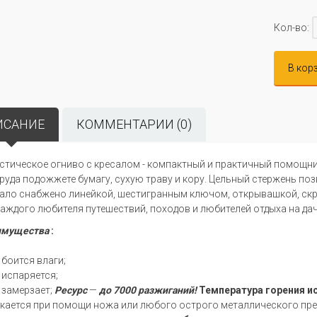
Кол-во:
В кор
ИСАНИЕ
КОММЕНТАРИИ (0)
стическое огниво с кресалом - компактный и практичный помощник
труда подожжете бумагу, сухую траву и кору. Цельный стержень по
ало снабжено линейкой, шестигранным ключом, открывашкой, скр
каждого любителя путешествий, походов и любителей отдыха на дач
имущества
:
 боится влаги;
 испаряется;
 замерзает;
Ресурс
—
до 7000 разжиганий!
Температура горения и
кается при помощи ножа или любого острого металлического пре