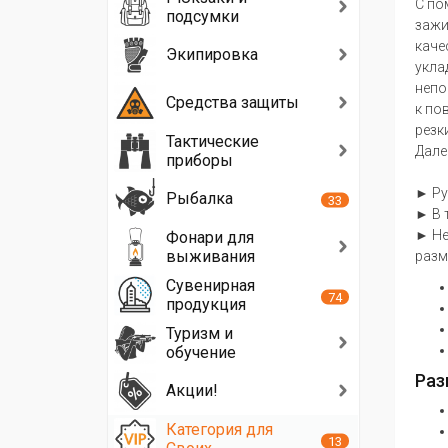
С по
подсумки
зажи
каче
Экипировка
укла
непо
Средства защиты
к по
резк
Тактические
Дале
приборы
► Ру
Рыбалка
33
► В 
► Не
Фонари для
выживания
разм
Сувенирная
74
продукция
Туризм и
обучение
Раз
Акции!
Категория для
13