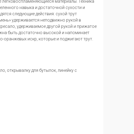
гие легковоспламеняющиеся материалы. Техника
деленного навыка и достаточной сухости и
дятся следующие действия: сухой трут
емень» удерживается неподвижно рукой в
 кресало, удерживаемое другой рукой и прижатое
лжна быть достаточно высокой и напоминает
то-оранжевых искр, которые и поджигают трут.
ало,
открывалку для бутылок,
линейку с