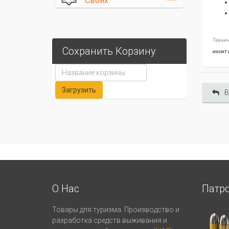
Своих
Технич
Сохранить Корзину
носит 
В
О Нас
Патр
Товары для туризма. Производство и
разработка средств выживания и