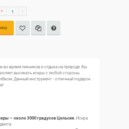
+
-
зину
 во время пикников и отдыха на природе. Вы
зволяет высекать искры с любой стороны.
ебком. Данный инструмент - отличный подарок
е!
скры — около 3000 градусов Цельсия.
Искра
дмета.