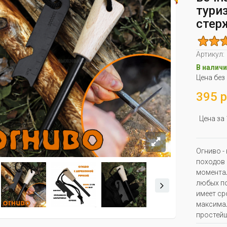
тури
стер
Артикул:
В наличи
Цена без
395 р
Цена за
Огниво -
походов 
моментал
любых по
имеет ср
максимал
простейш