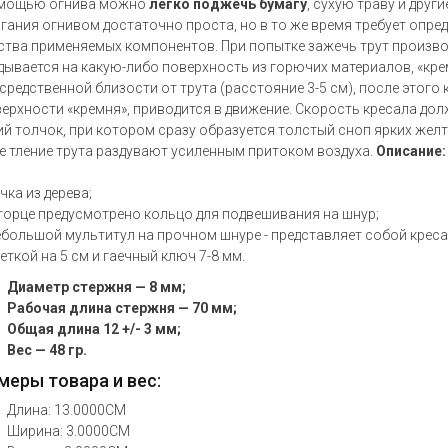
мощью огнива можно
легко поджечь бумагу
, сухую траву и дру
гания огнивом достаточно проста, но в то же время требует опре
ства применяемых компонентов. При попытке зажечь трут произво
дывается на какую-либо поверхность из горючих материалов, «кр
средственной близости от трута (расстояние 3-5 см), после этого
верхности «кремня», приводится в движение. Скорость кресала до
ий толчок, при котором сразу образуется толстый сноп ярких жел
е тление трута раздувают усиленным притоком воздуха.
Описание:
чка из дерева;
торце предусмотрено кольцо для подвешивания на шнур;
большой мультитул на прочном шнуре - представляет собой крес
еткой на 5 см и гаечный ключ 7-8 мм.
Диаметр стержня — 8 мм;
Рабочая длина стержня — 70 мм;
Общая длина 12 +/- 3 мм;
Вес — 48 гр.
меры товара и вес:
Длина: 13.0000CM
Ширина: 3.0000CM