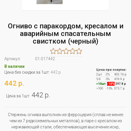
Огниво с паракордом, кресалом и
аварийным спасательным
свистком (черный)
Артикул:
01-017442
В наличии
Цена при покупке:
Цена без скидки за 1шт:
442 р.
2шт
-2%
433.16 р
5-9
-5%
419.9 р
442 р.
>10шт
-10%
397.8 р
>100
-15%
375.7 р
442 р.
Цена за 1шт:
Стержень огнива выполнен из ферроцерия (сплав не менее
чем из 7 редкоземельных металлов), в паре с кресалом из
нержавеющей стали, обеспечивающее высечение искр,