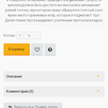
к поверхности «кремня», приводится в движение. Скорость
кресала должна быть достаточно высокой и напоминает
резкий толчок, при котором сразу образуется толстый сноп
ярких желто-оранжевых искр, которые и поджигают трут.
Далее тление трута раздувают усиленным притоком воздуха.
+
-
Кол-во:
В корзину
Описание
Комментарии (0)
Вернуться к: Огнива, труты