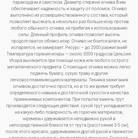
паракордом и свистком. Диаметр стержня огнива 8 мм
обеспечивает надёжность и защиту от поломок. Огниво
выполнено из усовершенствованного состава, который
позволяет высекать в несколько раз больше искр против
любого обычного огнива, не прибегая к использованию
силы. Длинный профиль огнива позволит высечь
продолговатое облако искр. Огниво не боится влаги, не
испаряется, не замерзает. Ресурс — до 2000 разжиганий!
Температура горения искры — около 3000 градусов Цельсия.
Искра высекается при помощи ножа или любого острого
металлического предмета. С помощью огнива можно легко
поджечь бумагу, сухую траву и другие
легковоспламеняющиеся материалы. Техника зажигания
огнивом достаточно проста, но в то же время требует
определенного навыка и достаточной сухости и качества
применяемых компонентов. При попытке зажечь трут
производятся следующие действия: сухой трут укладывается
на какую-либо поверхность из горючих материалов,
«кремень» удерживается неподвижно рукой в
непосредственной близости от трута (расстояние 3-5 см),
после этого кресало, удерживаемое другой рукой и прижатое