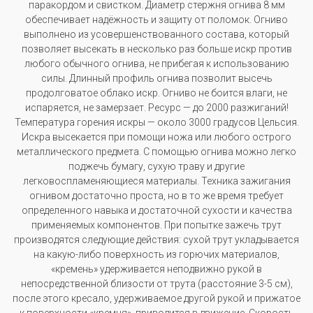
паракордом и свистком. Диаметр стержня огнива 8 мм
обеспечивает надёжность и защиту от поломок. Огниво
выполнено из усовершенствованного состава, который
позволяет высекать в несколько раз больше искр против
любого обычного огнива, не прибегая к использованию
силы. Длинный профиль огнива позволит высечь
продолговатое облако искр. Огниво не боится влаги, не
испаряется, не замерзает. Ресурс — до 2000 разжиганий!
Температура горения искры — около 3000 градусов Цельсия.
Искра высекается при помощи ножа или любого острого
металлического предмета. С помощью огнива можно легко
поджечь бумагу, сухую траву и другие
легковоспламеняющиеся материалы. Техника зажигания
огнивом достаточно проста, но в то же время требует
определенного навыка и достаточной сухости и качества
применяемых компонентов. При попытке зажечь трут
производятся следующие действия: сухой трут укладывается
на какую-либо поверхность из горючих материалов,
«кремень» удерживается неподвижно рукой в
непосредственной близости от трута (расстояние 3-5 см),
после этого кресало, удерживаемое другой рукой и прижатое