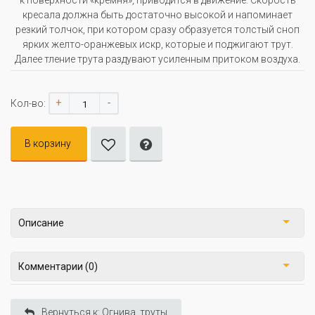
к поверхности «кремня», приводится в движение. Скорость
кресала должна быть достаточно высокой и напоминает
резкий толчок, при котором сразу образуется толстый сноп
ярких желто-оранжевых искр, которые и поджигают трут.
Далее тление трута раздувают усиленным притоком воздуха.
+
-
Кол-во:
В корзину
Описание
Комментарии (0)
Вернуться к: Огнива, труты