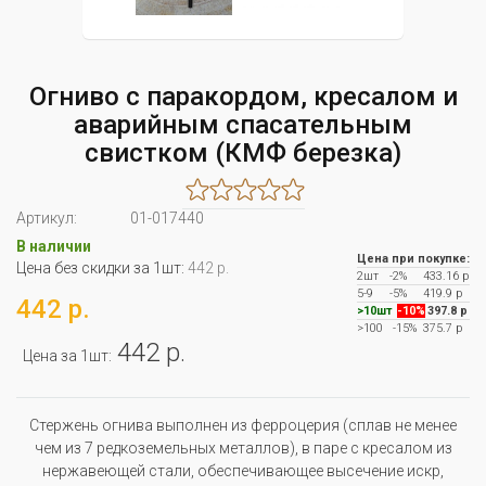
Огниво с паракордом, кресалом и
аварийным спасательным
свистком (КМФ березка)
Артикул:
01-017440
В наличии
Цена при покупке:
Цена без скидки за 1шт:
442 р.
2шт
-2%
433.16 р
5-9
-5%
419.9 р
442 р.
>10шт
-10%
397.8 р
>100
-15%
375.7 р
442 р.
Цена за 1шт:
Стержень огнива выполнен из ферроцерия (сплав не менее
чем из 7 редкоземельных металлов), в паре с кресалом из
нержавеющей стали, обеспечивающее высечение искр,