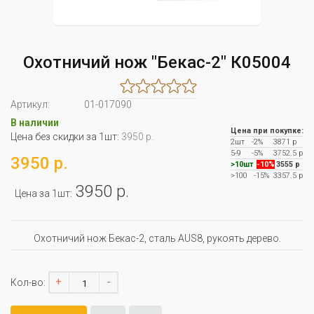
Охотничий нож "Бекас-2" К05004
Артикул:
01-017090
В наличии
Цена при покупке:
Цена без скидки за 1шт:
3950 р.
2шт
-2%
3871 р
5-9
-5%
3752.5 р
3950 р.
>10шт
-10%
3555 р
>100
-15%
3357.5 р
3950 р.
Цена за 1шт:
Охотничий нож Бекас-2, сталь AUS8, рукоять дерево.
+
-
Кол-во: