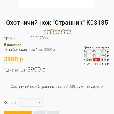
Охотничий нож "Странник" К03135
Артикул:
01-017066
В наличии
Цена при покупке:
Цена без скидки за 1шт:
3900 р.
2шт
-2%
3822 р
5-9
-5%
3705 р
3900 р.
>10шт
-10%
3510 р
>100
-15%
3315 р
3900 р.
Цена за 1шт:
Охотничий нож Странник, сталь AUS8, рукоять дерево.
+
-
Кол-во: