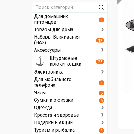
Для домашних
1
питомцев
Товары для дома
Наборы Выживания
12
(НАЗ)
Аксессуары
Штурмовые
25
крюки-кошки
Электроника
Для мобильного
1
телефона
Часы
6
Сумки и рюкзаки
6
Одежда
Красота и здоровье
Подарки и Акции
Туризм и рыбалка
2