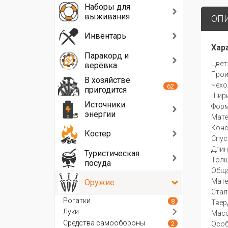
Наборы для
выживания
ОП
Инвентарь
Хар
Паракорд и
Цвет
верёвка
Прои
В хозяйстве
Чехо
62
пригодится
Шири
Источники
Форм
энергии
Мате
Конс
Костер
Спус
Длин
Туристическая
Толщ
посуда
Обща
Мате
Оружие
Стал
Рогатки
8
Твер
Луки
Масс
Средства самообороны
2
Особ