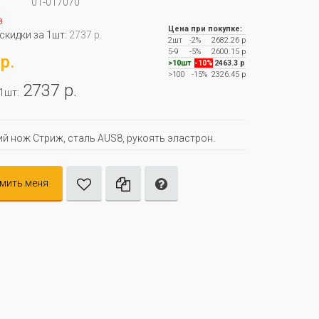
01-017070
з
Цена при покупке:
 скидки за 1шт:
2737 р.
2шт
-2%
2682.26 р
5-9
-5%
2600.15 р
р.
>10шт
-10%
2463.3 р
>100
-15%
2326.45 р
2737 р.
 1шт:
й нож Стриж, сталь AUS8, рукоять эластрон.
мить меня