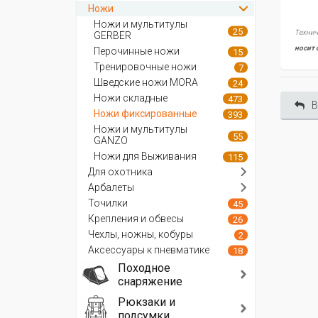
Ножи
Ножи и мультитулы
25
Технич
GERBER
носит 
Перочинные ножи
15
Тренировочные ножи
7
Шведские ножи MORA
24
Ножи складные
473
В
Ножи фиксированные
393
Ножи и мультитулы
55
GANZO
Ножи для Выживания
115
Для охотника
Арбалеты
Точилки
45
Крепления и обвесы
26
Чехлы, ножны, кобуры
2
Аксессуары к пневматике
18
Походное
снаряжение
Рюкзаки и
подсумки