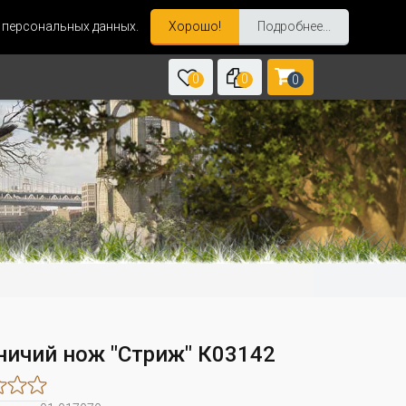
и персональных данных.
Хорошо!
Подробнее...
0
0
0
ничий нож "Стриж" К03142