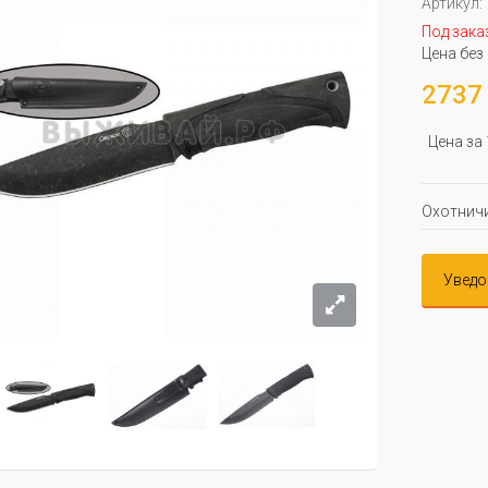
Артикул:
Под зака
Цена без
2737 
Цена за
Охотничи
Уведо