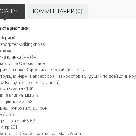
ИСАНИЕ
КОММЕНТАРИИ (0)
актеристики:
:Черный
зводитель:vikingknives
л:кожа
на клинка (мм)34
а клинка:Classic blade
риал клинка:Коррозионно-стойкая сталь
трукция:Черен напрессован на хвостовик, идущий по всей длине р
ки:Вогнутые (вогнутая линза)
а клинка, мм 130
ина клинка, мм 3,8
я длина, мм 253
риал рукояти:эластрон
ь AUS8
дость стали56-58
а, гр.201
енность:Обработка клинка - Black Wash