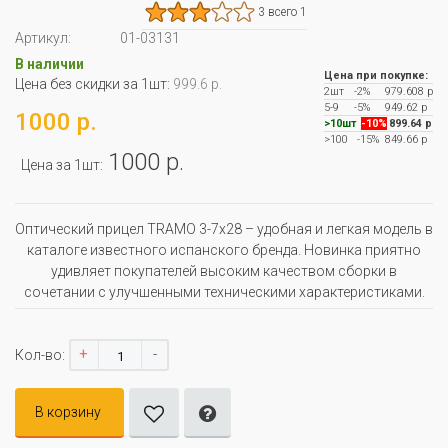
3 всего 1
Артикул:
01-03131
В наличии
Цена при покупке:
Цена без скидки за 1шт:
999.6 р.
2шт
-2%
979.608 р
5-9
-5%
949.62 р
1000 р.
>10шт
-10%
899.64 р
>100
-15%
849.66 р
1000 р.
Цена за 1шт:
Оптический прицел TRAMO 3-7x28 – удобная и легкая модель в
каталоге известного испанского бренда. Новинка приятно
удивляет покупателей высоким качеством сборки в
сочетании с улучшенными техническими характеристиками.
+
-
Кол-во:
В корзину