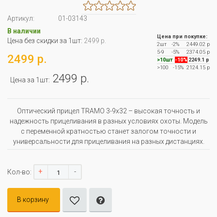
Артикул:
01-03143
В наличии
Цена при покупке:
Цена без скидки за 1шт:
2499 р.
2шт
-2%
2449.02 р
5-9
-5%
2374.05 р
2499 р.
>10шт
-10%
2249.1 р
>100
-15%
2124.15 р
2499 р.
Цена за 1шт:
Оптический прицел TRAMO 3-9x32 – высокая точность и
надежность прицеливания в разных условиях охоты. Модель
с переменной кратностью станет залогом точности и
универсальности для прицеливания на разных дистанциях.
+
-
Кол-во:
В корзину