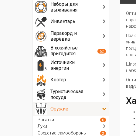
Наборы для
выживания
Опти
пара
Инвентарь
наде
Паракорд и
Прак
верёвка
унив
В хозяйстве
приц
62
пригодится
свет
Источники
Широ
энергии
наде
Костер
Опти
веду
Туристическая
посуда
Ха
Оружие
Рогатки
8
Луки
Средства самообороны
2