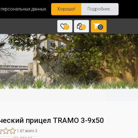
и персональных данных.
Хорошо!
Подробнее...
0
0
0
ческий прицел TRAMO 3-9x50
1.67 всего 3