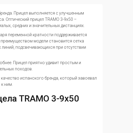
бренда. Прицел выполняется с улучшенным
са. Оптический прицел TRAMO 3-9x50 –
алых, средних и значительных дистанциях.
даря переменной кратности поддерживается
м преимуществом модели становится сетка
их линий, подсвечивающихся при отсутствии
обнее. Прицел приятно удивит простым и
ельных походов.
 качество испанского бренда, который завоевал
к ним.
цела TRAMO 3-9x50