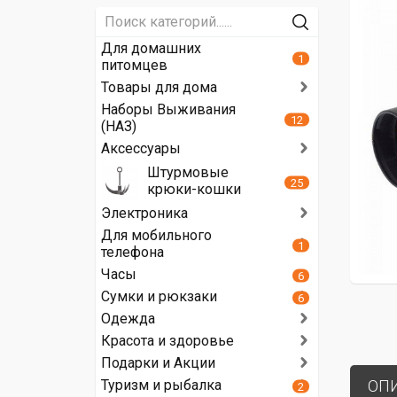
Для домашних
1
питомцев
Товары для дома
Наборы Выживания
12
(НАЗ)
Аксессуары
Штурмовые
25
крюки-кошки
Электроника
Для мобильного
1
телефона
Часы
6
Сумки и рюкзаки
6
Одежда
Красота и здоровье
Подарки и Акции
Туризм и рыбалка
ОП
2