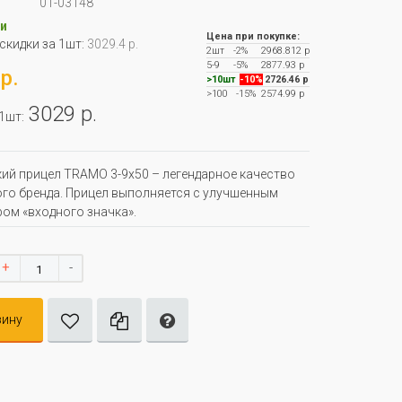
01-03148
и
Цена при покупке:
 скидки за 1шт:
3029.4 р.
2шт
-2%
2968.812 р
5-9
-5%
2877.93 р
р.
>10шт
-10%
2726.46 р
>100
-15%
2574.99 р
3029 р.
 1шт:
ий прицел TRAMO 3-9x50 – легендарное качество
го бренда. Прицел выполняется с улучшенным
ом «входного значка».
+
-
зину