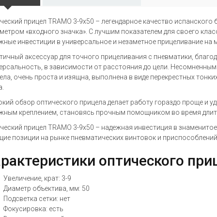
ческий прицел TRAMO 3-9x50 – легендарное качество испанского 
метром «входного значка». С лучшим показателем для своего клас
жные инвестиции в универсальное и незаметное прицеливание на м
тичный аксессуар для точного прицеливания с пневматики, благо
ерсальность, в зависимости от расстояния до цели. Несомненны
ела, очень проста и изящна, выполнена в виде перекрестных тонк
а.
кий обзор оптического прицела делает работу гораздо проще и уд
жным креплением, становясь прочным помощником во время длит
ческий прицел TRAMO 3-9x50 – надежная инвестиция в знаменитое
щие позиции на рынке пневматических винтовок и приспособлений 
рактеристики оптического при
Увеличение, крат: 3-9
Диаметр объектива, мм: 50
Подсветка сетки: нет
Фокусировка: есть