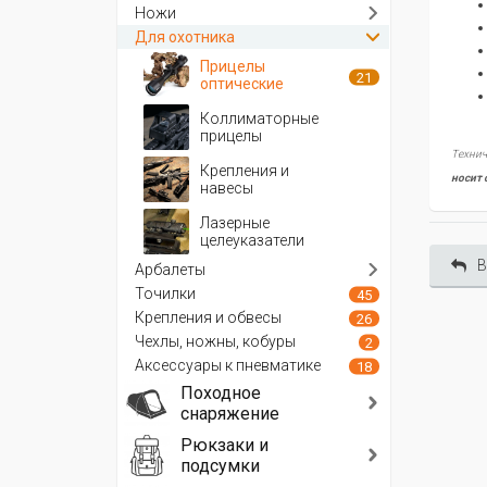
Ножи
Для охотника
Прицелы
21
оптические
Коллиматорные
прицелы
Технич
Крепления и
носит 
навесы
Лазерные
целеуказатели
В
Арбалеты
Точилки
45
Крепления и обвесы
26
Чехлы, ножны, кобуры
2
Аксессуары к пневматике
18
Походное
снаряжение
Рюкзаки и
подсумки