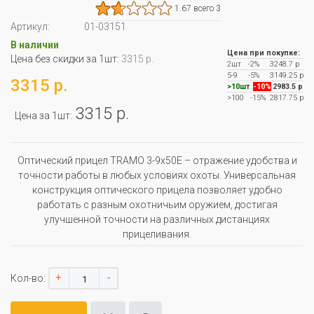
1.67 всего 3
Артикул:
01-03151
В наличии
Цена при покупке:
Цена без скидки за 1шт:
3315 р.
2шт
-2%
3248.7 р
5-9
-5%
3149.25 р
3315 р.
>10шт
-10%
2983.5 р
>100
-15%
2817.75 р
3315 р.
Цена за 1шт:
Оптический прицел TRAMO 3-9x50E – отражение удобства и
точности работы в любых условиях охоты. Универсальная
конструкция оптического прицела позволяет удобно
работать с разным охотничьим оружием, достигая
улучшенной точности на различных дистанциях
прицеливания.
+
-
Кол-во: