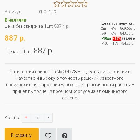
Артикул:
01-03129
В наличии
Цена при покупке:
Цена без скидки за 1шт:
887.4 р.
2шт
-2%
869.652 р
5-9
-5%
843.03 р
887 р.
>10шт
-10%
798.66 р
>100
-15%
754.29 р
887 р.
Цена за 1шт:
Оптический прицел TRAMO 4x28 – надежные инвестиции в
качество и высокую точность решений известного
производителя. Гармония удобства и практичности работы –
прицел выполнен в прочном корпусе из алюминиевого
сплава.
+
-
Кол-во:
В корзину