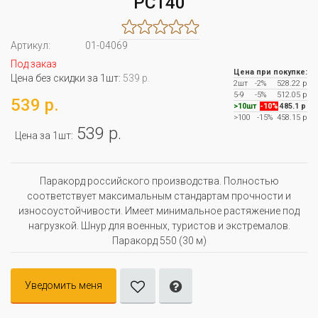
PC140
Артикул:
01-04069
Под заказ
Цена при покупке:
Цена без скидки за 1шт:
539 р.
2шт
-2%
528.22 р
5-9
-5%
512.05 р
539 р.
>10шт
-10%
485.1 р
>100
-15%
458.15 р
539 р.
Цена за 1шт:
Паракорд российского производства. Полностью
соответствует максимальным стандартам прочности и
износоустойчивости. Имеет минимальное растяжение под
нагрузкой. Шнур для военных, туристов и экстремалов.
Паракорд 550 (30 м)
Уведомить меня