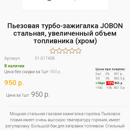
Пьезовая турбо-зажигалка JOBON
стальная, увеличенный объем
топливника (хром)
Артикул:
01-017408
В наличии
Цена при покупке:
Цена без скидки за 1шт:
950 р.
2шт
-2%
931 р
5-9
-5%
902.5 р
950 р.
>10шт
-10%
855 р
>100
-15%
807.5 р
950 р.
Цена за 1шт:
Мощная стальная газовая зажигалка-горелка. Пьезовое
пламя имеет очень высокую температуру горения, имеет
регулировку. Большой бак для заправки топливом. Стильный