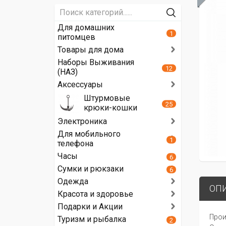
Для домашних
1
питомцев
Товары для дома
Наборы Выживания
12
(НАЗ)
Аксессуары
Штурмовые
25
крюки-кошки
Электроника
Для мобильного
1
телефона
Часы
6
Сумки и рюкзаки
6
Одежда
ОП
Красота и здоровье
Подарки и Акции
Прои
Туризм и рыбалка
2