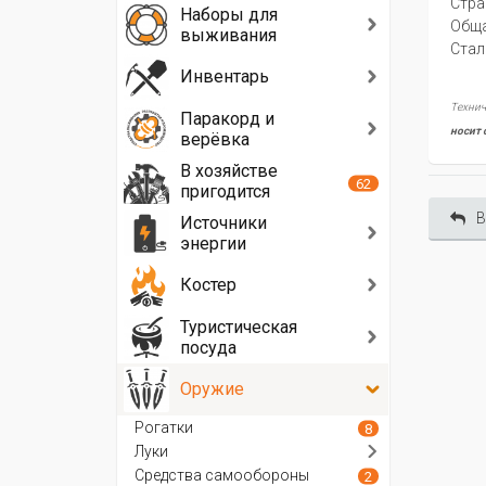
Стра
Наборы для
Oбща
выживания
Стал
Инвентарь
Технич
Паракорд и
носит 
верёвка
В хозяйстве
62
пригодится
В
Источники
энергии
Костер
Туристическая
посуда
Оружие
Рогатки
8
Луки
Средства самообороны
2