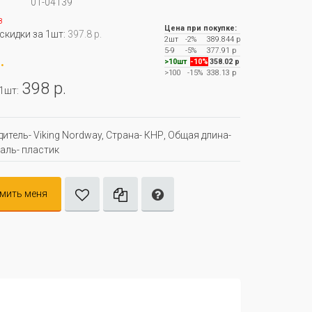
01-04139
з
Цена при покупке:
 скидки за 1шт:
397.8 р.
2шт
-2%
389.844 р
5-9
-5%
377.91 р
.
>10шт
-10%
358.02 р
>100
-15%
338.13 р
398 р.
 1шт:
итель- Viking Nordway, Страна- КНР, Oбщая длина-
таль- пластик
мить меня