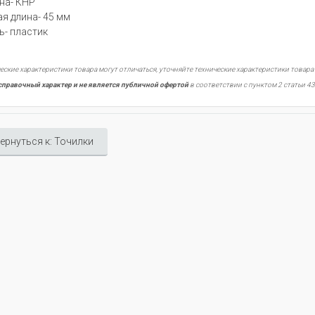
на- КНР
я длина- 45 мм
ь- пластик
еские характеристики товара могут отличаться, уточняйте технические характеристики товара
справочный характер и не является публичной офертой
в соответствии с пунктом 2 статьи 43
ернуться к: Точилки