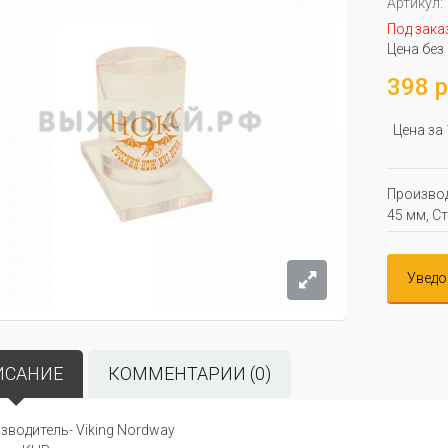
Артикул:
Под зака
Цена без
398 р
Цена за
Производ
45 мм, С
Уведо
ИСАНИЕ
КОММЕНТАРИИ (0)
зводитель- Viking Nordway