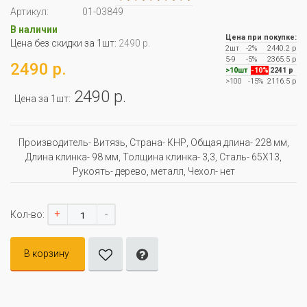
Артикул:
01-03849
В наличии
Цена при покупке:
Цена без скидки за 1шт:
2490 р.
2шт
-2%
2440.2 р
5-9
-5%
2365.5 р
2490 р.
>10шт
-10%
2241 р
>100
-15%
2116.5 р
2490 р.
Цена за 1шт:
Производитель- Витязь, Страна- КНР, Oбщая длина- 228 мм,
Длина клинка- 98 мм, Толщина клинка- 3,3, Сталь- 65Х13,
Рукоять- дерево, металл, Чехол- нет
+
-
Кол-во:
В корзину