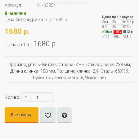
Артикул:
01-03854
В наличии
Цена при покупке:
Цена без скидки за 1шт:
1680 р.
2шт
-2%
1646.4 р
5-9
-5%
1596 р
1680 р.
>10шт
-10%
1512 р
>100
-15%
1428 р
1680 р.
Цена за 1шт:
Производитель- Витязь, Страна- КНР, Oбщая длина- 238 мм,
Длина клинка- 108 мм, Толщина клинка- 2,9, Сталь- 65Х13,
Рукоять- дерево, металл, Чехол- нет
+
-
Кол-во:
В корзину