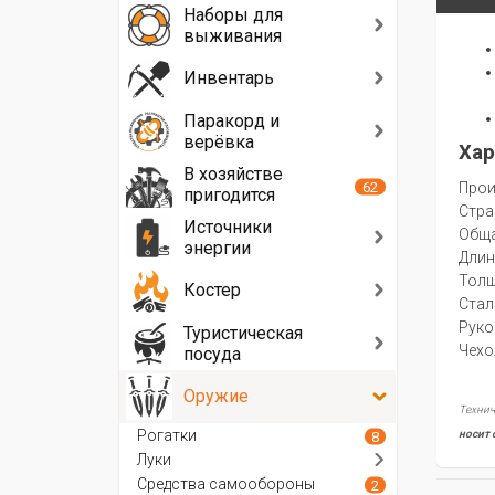
Наборы для
выживания
Инвентарь
Паракорд и
верёвка
Хар
В хозяйстве
62
Прои
пригодится
Стра
Источники
Oбща
энергии
Длин
Толщ
Костер
Стал
Руко
Туристическая
Чехо
посуда
Оружие
Технич
Рогатки
носит 
8
Луки
Средства самообороны
2