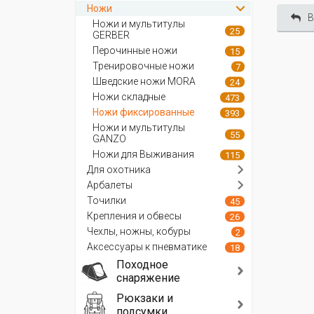
Ножи
В
Ножи и мультитулы
25
GERBER
Перочинные ножи
15
Тренировочные ножи
7
Шведские ножи MORA
24
Ножи складные
473
Ножи фиксированные
393
Ножи и мультитулы
55
GANZO
Ножи для Выживания
115
Для охотника
Арбалеты
Точилки
45
Крепления и обвесы
26
Чехлы, ножны, кобуры
2
Аксессуары к пневматике
18
Походное
снаряжение
Рюкзаки и
подсумки