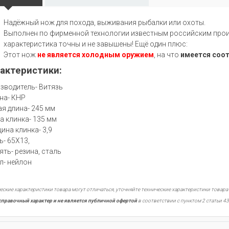
Надёжный нож для похода, выживания рыбалки или охоты.
Выполнен по фирменной технологии известным российским произ
характеристика точны и не завышены! Ещё один плюс:
Этот нож
не является холодным оружием
, на что
имеется соо
актеристики:
зводитель- Витязь
на- КНР
я длина- 245 мм
а клинка- 135 мм
ина клинка- 3,9
ь- 65Х13,
ять- резина, сталь
л- нейлон
еские характеристики товара могут отличаться, уточняйте технические характеристики товара
справочный характер и не является публичной офертой
в соответствии с пунктом 2 статьи 43