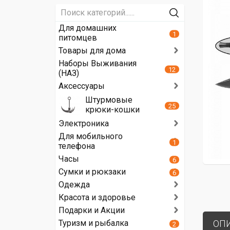
Для домашних
1
питомцев
Товары для дома
Наборы Выживания
12
(НАЗ)
Аксессуары
Штурмовые
25
крюки-кошки
Электроника
Для мобильного
1
телефона
Часы
6
Сумки и рюкзаки
6
Одежда
Красота и здоровье
Подарки и Акции
Туризм и рыбалка
ОП
2