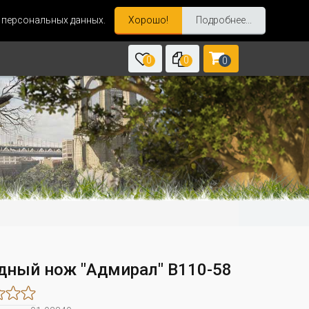
и персональных данных.
Хорошо!
Подробнее...
0
0
0
дный нож "Адмирал" B110-58