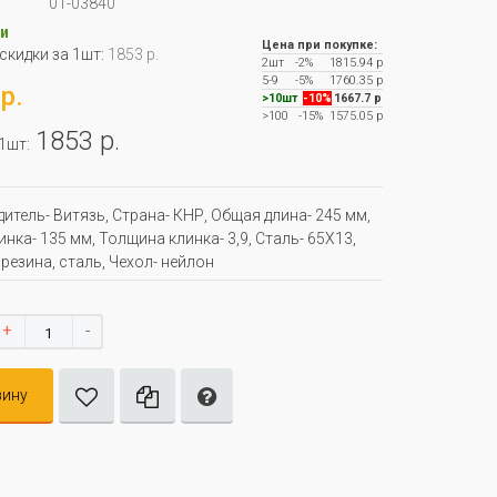
01-03840
и
Цена при покупке:
 скидки за 1шт:
1853 р.
2шт
-2%
1815.94 р
5-9
-5%
1760.35 р
р.
>10шт
-10%
1667.7 р
>100
-15%
1575.05 р
1853 р.
 1шт:
итель- Витязь, Страна- КНР, Oбщая длина- 245 мм,
нка- 135 мм, Толщина клинка- 3,9, Сталь- 65Х13,
 резина, сталь, Чехол- нейлон
+
-
зину