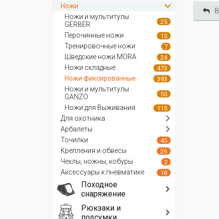
Ножи
В
Ножи и мультитулы
25
GERBER
Перочинные ножи
15
Тренировочные ножи
7
Шведские ножи MORA
24
Ножи складные
473
Ножи фиксированные
393
Ножи и мультитулы
55
GANZO
Ножи для Выживания
115
Для охотника
Арбалеты
Точилки
45
Крепления и обвесы
26
Чехлы, ножны, кобуры
2
Аксессуары к пневматике
18
Походное
снаряжение
Рюкзаки и
подсумки