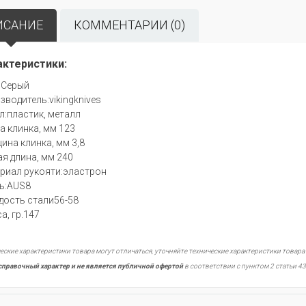
ИСАНИЕ
КОММЕНТАРИИ (0)
актеристики:
:Серый
зводитель:vikingknives
л:пластик, металл
а клинка, мм 123
ина клинка, мм 3,8
я длина, мм 240
риал рукояти:эластрон
ь:AUS8
дость стали56-58
а, гр.147
еские характеристики товара могут отличаться, уточняйте технические характеристики товара
справочный характер и не является публичной офертой
в соответствии с пунктом 2 статьи 43