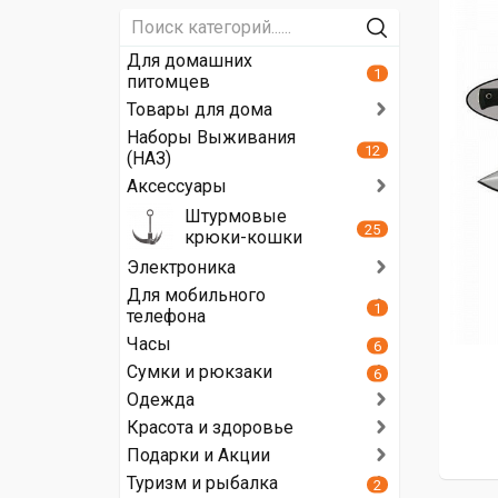
Для домашних
1
питомцев
Товары для дома
Наборы Выживания
12
(НАЗ)
Аксессуары
Штурмовые
25
крюки-кошки
Электроника
Для мобильного
1
телефона
Часы
6
Сумки и рюкзаки
6
Одежда
Красота и здоровье
Подарки и Акции
Туризм и рыбалка
2