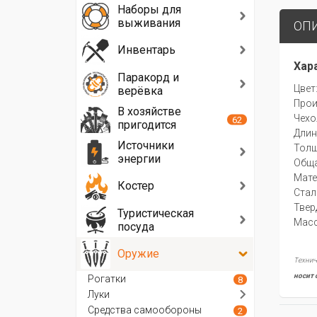
Наборы для
выживания
ОП
Инвентарь
Хар
Паракорд и
Цвет
верёвка
Прои
В хозяйстве
Чехо
62
пригодится
Длин
Источники
Толщ
энергии
Обща
Мате
Костер
Стал
Твер
Туристическая
Масс
посуда
Оружие
Технич
носит 
Рогатки
8
Луки
Средства самообороны
2