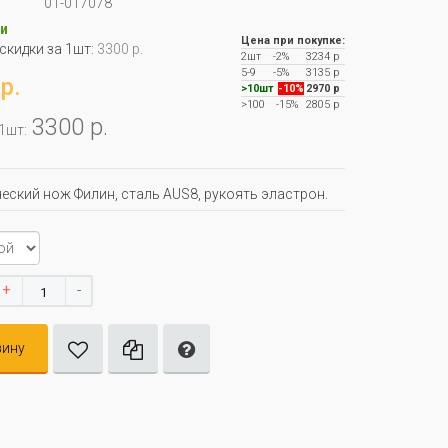
01-017078
и
Цена при покупке:
 скидки за 1шт:
3300 р.
2шт
-2%
3234 р
5-9
-5%
3135 р
р.
>10шт
-10%
2970 р
>100
-15%
2805 р
3300 р.
 1шт:
еский нож Филин, сталь AUS8, рукоять эластрон.
+
-
зину