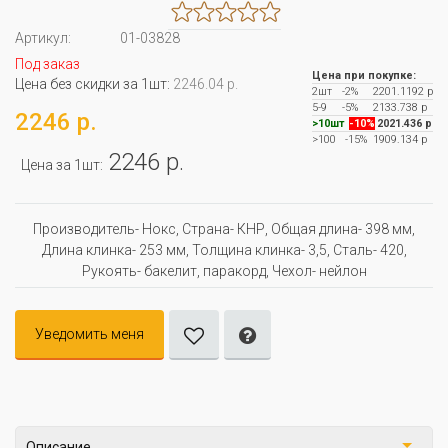
Артикул:
01-03828
Под заказ
Цена при покупке:
Цена без скидки за 1шт:
2246.04 р.
2шт
-2%
2201.1192 р
5-9
-5%
2133.738 р
2246 р.
>10шт
-10%
2021.436 р
>100
-15%
1909.134 р
2246 р.
Цена за 1шт:
Производитель- Нокс, Страна- КНР, Oбщая длина- 398 мм,
Длина клинка- 253 мм, Толщина клинка- 3,5, Сталь- 420,
Рукоять- бакелит, паракорд, Чехол- нейлон
Уведомить меня
Описание