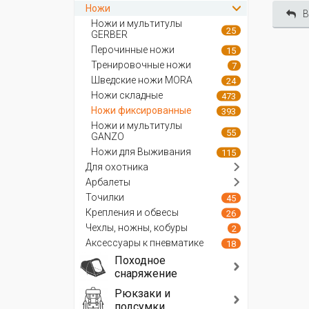
Ножи
В
Ножи и мультитулы
25
GERBER
Перочинные ножи
15
Тренировочные ножи
7
Шведские ножи MORA
24
Ножи складные
473
Ножи фиксированные
393
Ножи и мультитулы
55
GANZO
Ножи для Выживания
115
Для охотника
Арбалеты
Точилки
45
Крепления и обвесы
26
Чехлы, ножны, кобуры
2
Аксессуары к пневматике
18
Походное
снаряжение
Рюкзаки и
подсумки