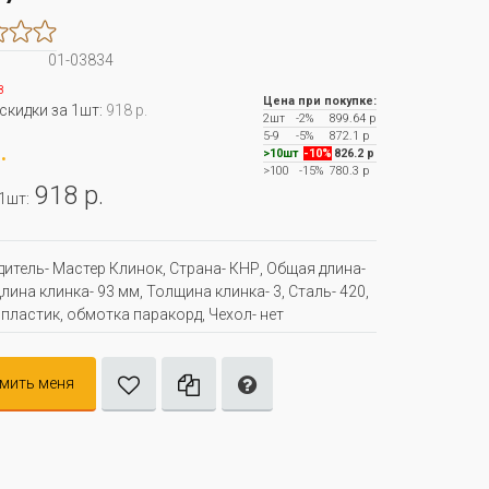
01-03834
з
Цена при покупке:
 скидки за 1шт:
918 р.
2шт
-2%
899.64 р
5-9
-5%
872.1 р
.
>10шт
-10%
826.2 р
>100
-15%
780.3 р
918 р.
 1шт:
итель- Мастер Клинок, Страна- КНР, Oбщая длина-
лина клинка- 93 мм, Толщина клинка- 3, Сталь- 420,
 пластик, обмотка паракорд, Чехол- нет
мить меня