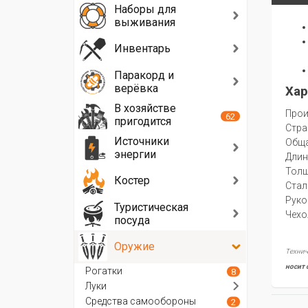
Наборы для
выживания
Инвентарь
Паракорд и
верёвка
Хар
В хозяйстве
Прои
62
пригодится
Стра
Источники
Oбща
энергии
Длин
Толщ
Костер
Стал
Руко
Туристическая
Чехо
посуда
Оружие
Технич
носит 
Рогатки
8
Луки
Средства самообороны
2