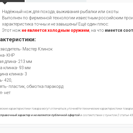
Надёжный нож для похода, выживания рыбалки или охоты.
Выполнен по фирменной технологии известным российским произ
характеристика точны и не завышены! Ещё один плюс:
Этот нож
не является холодным оружием
, на что
имеется соо
актеристики:
зводитель- Мастер Клинок
на- КНР
я длина- 213 мм
а клинка- 93 мм
ина клинка- 3
ь- 420,
ять- пластик, обмотка паракорд
л- нет
еские характеристики товара могут отличаться, уточняйте технические характеристики товара
справочный характер и не является публичной офертой
в соответствии с пунктом 2 статьи 43