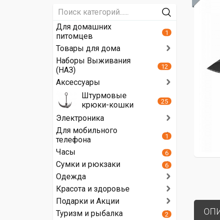
Для домашних
1
питомцев
Товары для дома
Наборы Выживания
12
(НАЗ)
Аксессуары
Штурмовые
25
крюки-кошки
Электроника
Для мобильного
1
телефона
Часы
6
Сумки и рюкзаки
6
Одежда
Красота и здоровье
Подарки и Акции
ОП
Туризм и рыбалка
2