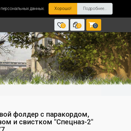
и персональных данных.
Хорошо!
Подробнее...
0
0
0
вой фолдер с паракордом,
вом и свистком "Спецназ-2"
77